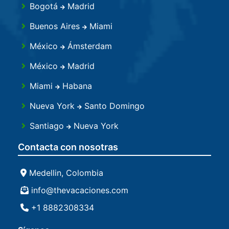
Bogotá
Madrid
United
Buenos Aires
Miami
México
Ámsterdam
México
Madrid
Miami
Habana
Nueva York
Santo Domingo
Santiago
Nueva York
Santo Domingo
Fort Lauderdale
Contacta con nosotras
Santo Domingo
Orlando
Medellin, Colombia
Santo Domingo
Newark
info@thevacaciones.com
Santo Domingo
Nueva York
+1 8882308334