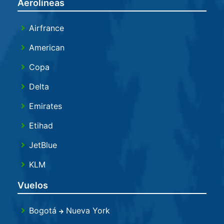
Aerolíneas
Airfrance
American
Copa
Delta
Emirates
Etihad
JetBlue
KLM
Kuwait
Vuelos
Qatar
Bogotá
Nueva York
Turkish