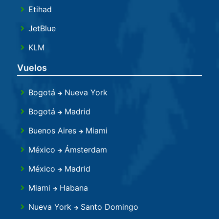
Etihad
JetBlue
KLM
Kuwait
Vuelos
Qatar
Bogotá
Nueva York
Turkish
Bogotá
Madrid
United
Buenos Aires
Miami
México
Ámsterdam
México
Madrid
Miami
Habana
Nueva York
Santo Domingo