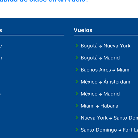
s
Vuelos
e
Bogotá
Nueva York
n
Bogotá
Madrid
Buenos Aires
Miami
México
Ámsterdam
s
México
Madrid
Miami
Habana
Nueva York
Santo Do
Santo Domingo
Fort L