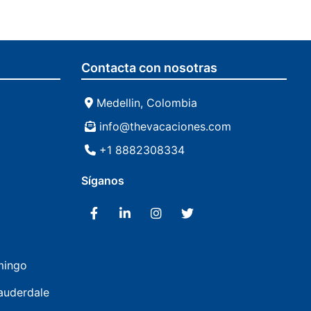
Contacta con nosotras
Medellin, Colombia
info@thevacaciones.com
+1 8882308334
Síganos
mingo
auderdale