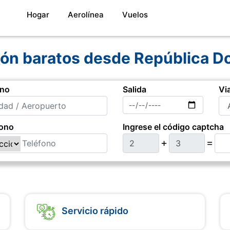
(current)
Hogar
Aerolínea
Vuelos
ión baratos desde República D
ino
Salida
Vi
fono
Ingrese el código captcha
+
=
Servicio rápido