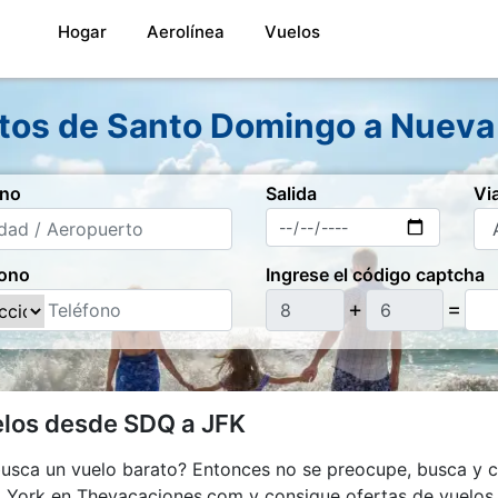
(current)
Hogar
Aerolínea
Vuelos
tos de Santo Domingo a Nueva 
ino
Salida
Vi
fono
Ingrese el código captcha
+
=
elos desde SDQ a JFK
busca un vuelo barato? Entonces no se preocupe, busca y c
York en Thevacaciones.com y consigue ofertas de vuelos 