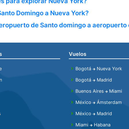
es para explorar Nueva York?
 Santo Domingo a Nueva York?
 aeropuerto de Santo domingo a aeropuerto
s
Vuelos
e
Bogotá
Nueva York
n
Bogotá
Madrid
Buenos Aires
Miami
México
Ámsterdam
s
México
Madrid
Miami
Habana