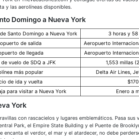
a y las aerolíneas disponibles.
Santo Domingo a Nueva York
 de Santo Domingo a Nueva York
3 horas y 58
opuerto de salida
Aeropuerto Internacion
opuerto de llegada
Aeropuerto Internacion
a de vuelo de SDQ a JFK
1,553 millas 
olínea más popular
Delta Air Lines, J
cio de ida y vuelta
$170
a para visitar a Nueva York
Enero a 
ueva York
avillas con rascacielos y lugares emblemáticos. Pasa sus
entral Park, el Empire State Building y el Puente de Brookl
e encanta el verdor, el mar y el atardecer, no debe perders